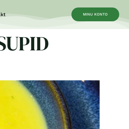
kt
MINU KONTO
SUPID