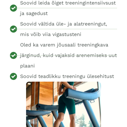
Soovid leida õiget treeningintensiivsust
ja sagedust
Soovid vältida üle- ja alatreeningut,
mis võib viia vigastusteni
Oled ka varem jõusaali treeningkava
järginud, kuid vajaksid arenemiseks uut
plaani
Soovid teadlikku treeningu ülesehitust