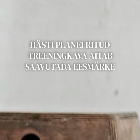
HÄSTI PLANEERITUD
TREENINGKAVA AITAB
SAAVUTADA EESMÄRKE