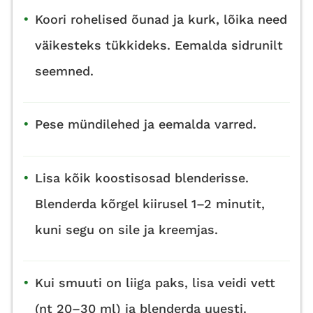
•
Koori rohelised õunad ja kurk, lõika need
väikesteks tükkideks. Eemalda sidrunilt
seemned.
•
Pese mündilehed ja eemalda varred.
•
Lisa kõik koostisosad blenderisse.
Blenderda kõrgel kiirusel 1–2 minutit,
kuni segu on sile ja kreemjas.
•
Kui smuuti on liiga paks, lisa veidi vett
(nt 20–30 ml) ja blenderda uuesti.