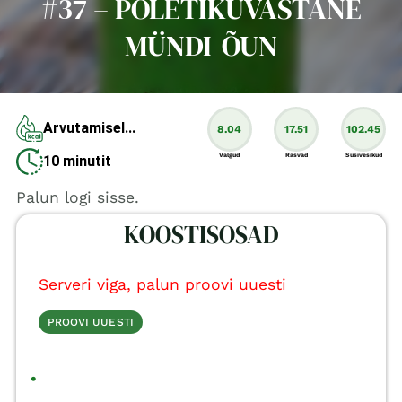
#37 – PÕLETIKUVASTANE
MÜNDI-ÕUN
Arvutamisel...
8.04
17.51
102.45
Valgud
Rasvad
Süsivesikud
10 minutit
Palun logi sisse.
KOOSTISOSAD
Serveri viga, palun proovi uuesti
PROOVI UUESTI
•