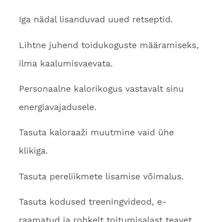
Iga nädal lisanduvad uued retseptid.
Lihtne juhend toidukoguste määramiseks,
ilma kaalumisvaevata.
Personaalne kalorikogus vastavalt sinu
energiavajadusele.
Tasuta kaloraaži muutmine vaid ühe
klikiga.
Tasuta pereliikmete lisamise võimalus.
Tasuta kodused treeningvideod, e-
raamatud ja rohkelt toitumisalast teavet.