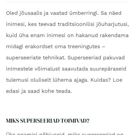
Oled jõusaalis ja vaatad ümberringi. Sa näed
inimesi, kes teevad traditsioonilisi jõuharjutusi,
kuid üha enam inimesi on hakanud rakendama
midagi erakordset oma treeningutes –
superseeriate tehnikat. Superseeriad pakuvad
inimestele võimalust saavutada suurepäraseid
tulemusi oluliselt lühema ajaga. Kuidas? Loe
edasi ja saad kohe teada.
MIKS SUPERSEERIAD TOIMIVAD?
Üks peamisi põhjuseid, miks superseeriad on