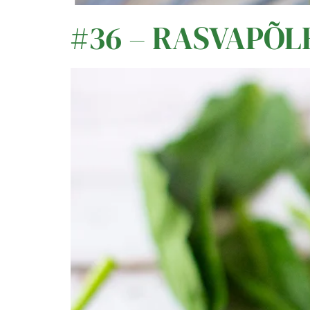
#36 – RASVAPÕ