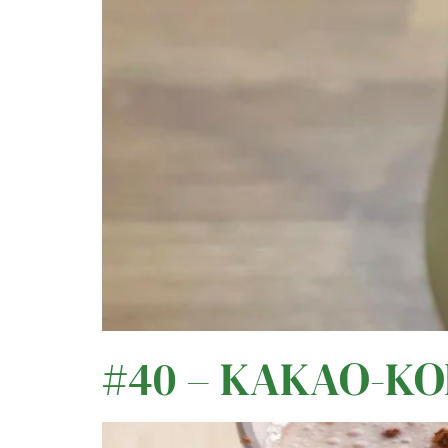
#40 – KAKAO-K