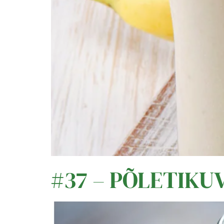
#37 – PÕLETIKU