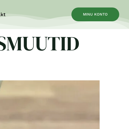
kt
MINU KONTO
SMUUTID